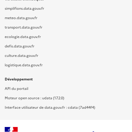
simplifions.data.gouv.fr
meteo.data.gouv.fr
transport.data.gouv.fr
ecologie.data.gouv.fr
defis.data.gouv.fr
culture.data.gouv.fr
logistique.data.gouv.fr
Développement
API du portail
Moteur open source : udata (17.2.0)
Interface utilisateur de data.gouv.fr : cdata (7ad44f4)