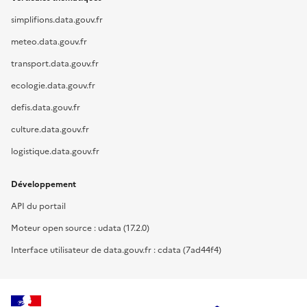
simplifions.data.gouv.fr
meteo.data.gouv.fr
transport.data.gouv.fr
ecologie.data.gouv.fr
defis.data.gouv.fr
culture.data.gouv.fr
logistique.data.gouv.fr
Développement
API du portail
Moteur open source : udata (17.2.0)
Interface utilisateur de data.gouv.fr : cdata (7ad44f4)