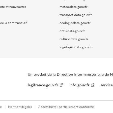
oute et nouveautés
meteo.data.gouv.fr
transport.data.gouv.fr
vec la communauté
ecologie.data.gouv.fr
defis.data.gouv.fr
culture.data.gouv.fr
logistique.data.gouv.fr
Un produit de la Direction Interministérielle du
legifrance.gouv.fr
info.gouv.fr
service
té
Mentions légales
Accessibilité : partiellement conforme