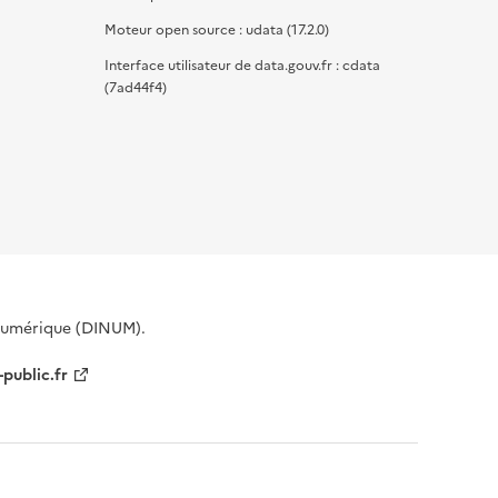
Moteur open source : udata (17.2.0)
Interface utilisateur de data.gouv.fr : cdata
(7ad44f4)
 Numérique (DINUM).
-public.fr