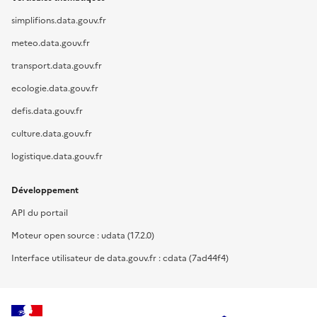
simplifions.data.gouv.fr
meteo.data.gouv.fr
transport.data.gouv.fr
ecologie.data.gouv.fr
defis.data.gouv.fr
culture.data.gouv.fr
logistique.data.gouv.fr
Développement
API du portail
Moteur open source : udata (17.2.0)
Interface utilisateur de data.gouv.fr : cdata (7ad44f4)