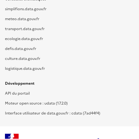
simplifions.data.gouv.fr
meteo.data.gouv.fr
transport.data.gouv.fr
ecologie.data.gouv.fr
defis.data.gouv.fr
culture.data.gouv.fr
logistique.data.gouv.fr
Développement
API du portail
Moteur open source : udata (17.2.0)
Interface utilisateur de data.gouv.fr : cdata (7ad44f4)