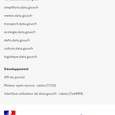
simplifions.data.gouv.fr
meteo.data.gouv.fr
transport.data.gouv.fr
ecologie.data.gouv.fr
defis.data.gouv.fr
culture.data.gouv.fr
logistique.data.gouv.fr
Développement
API du portail
Moteur open source : udata (17.2.0)
Interface utilisateur de data.gouv.fr : cdata (7ad44f4)