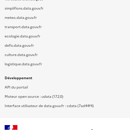
simplifions.data.gouv.fr
meteo.data.gouv.fr
transport.data.gouv.fr
ecologie.data.gouv.fr
defis.data.gouv.fr
culture.data.gouv.fr
logistique.data.gouv.fr
Développement
API du portail
Moteur open source : udata (17.2.0)
Interface utilisateur de data.gouv.fr : cdata (7ad44f4)