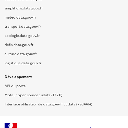
simplifions.data.gouv.fr
meteo.data.gouv.fr
transport.data.gouv.fr
ecologie.data.gouv.fr
defis.data.gouv.fr
culture.data.gouv.fr
logistique.data.gouv.fr
Développement
API du portail
Moteur open source : udata (17.2.0)
Interface utilisateur de data.gouv.fr : cdata (7ad44f4)