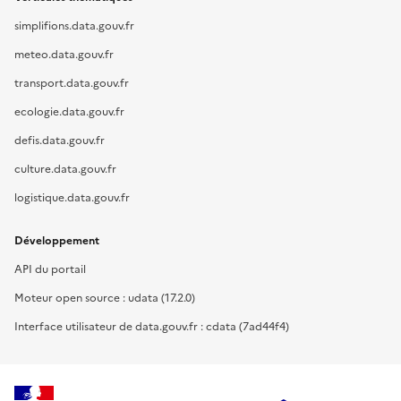
simplifions.data.gouv.fr
meteo.data.gouv.fr
transport.data.gouv.fr
ecologie.data.gouv.fr
defis.data.gouv.fr
culture.data.gouv.fr
logistique.data.gouv.fr
Développement
API du portail
Moteur open source : udata (17.2.0)
Interface utilisateur de data.gouv.fr : cdata (7ad44f4)