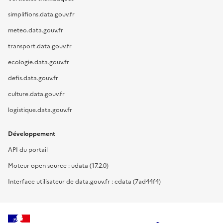
simplifions.data.gouv.fr
meteo.data.gouv.fr
transport.data.gouv.fr
ecologie.data.gouv.fr
defis.data.gouv.fr
culture.data.gouv.fr
logistique.data.gouv.fr
Développement
API du portail
Moteur open source : udata (17.2.0)
Interface utilisateur de data.gouv.fr : cdata (7ad44f4)