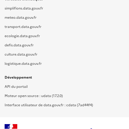
simplifions.data.gouv.fr
meteo.data.gouv.fr
transport.data.gouv.fr
ecologie.data.gouv.fr
defis.data.gouv.fr
culture.data.gouv.fr
logistique.data.gouv.fr
Développement
API du portail
Moteur open source : udata (17.2.0)
Interface utilisateur de data.gouv.fr : cdata (7ad44f4)