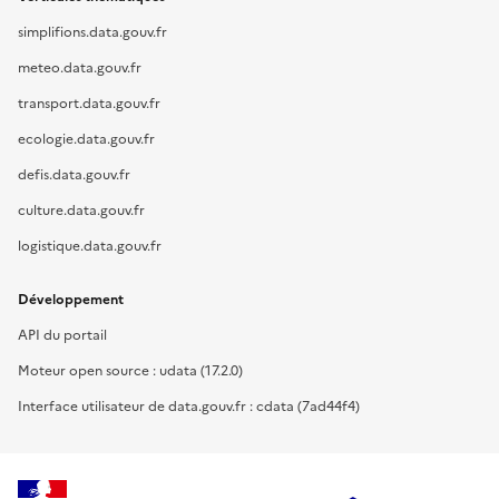
simplifions.data.gouv.fr
meteo.data.gouv.fr
transport.data.gouv.fr
ecologie.data.gouv.fr
defis.data.gouv.fr
culture.data.gouv.fr
logistique.data.gouv.fr
Développement
API du portail
Moteur open source : udata (17.2.0)
Interface utilisateur de data.gouv.fr : cdata (7ad44f4)