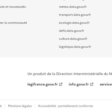
oute et nouveautés
meteo.data.gouv.fr
transport.data.gouv.fr
vec la communauté
ecologie.data.gouv.fr
defis.data.gouv.fr
culture.data.gouv.fr
logistique.data.gouv.fr
Un produit de la Direction Interministérielle du
legifrance.gouv.fr
info.gouv.fr
service
té
Mentions légales
Accessibilité : partiellement conforme