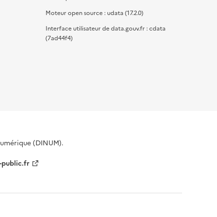
Moteur open source : udata (17.2.0)
Interface utilisateur de data.gouv.fr : cdata
(7ad44f4)
 Numérique (DINUM).
-public.fr