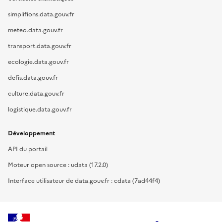
simplifions.data.gouv.fr
meteo.data.gouv.fr
transport.data.gouv.fr
ecologie.data.gouv.fr
defis.data.gouv.fr
culture.data.gouv.fr
logistique.data.gouv.fr
Développement
API du portail
Moteur open source : udata (17.2.0)
Interface utilisateur de data.gouv.fr : cdata (7ad44f4)