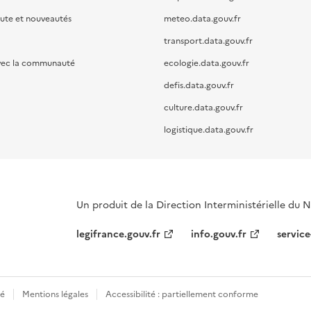
oute et nouveautés
meteo.data.gouv.fr
transport.data.gouv.fr
vec la communauté
ecologie.data.gouv.fr
defis.data.gouv.fr
culture.data.gouv.fr
logistique.data.gouv.fr
Un produit de la Direction Interministérielle du
legifrance.gouv.fr
info.gouv.fr
service
té
Mentions légales
Accessibilité : partiellement conforme