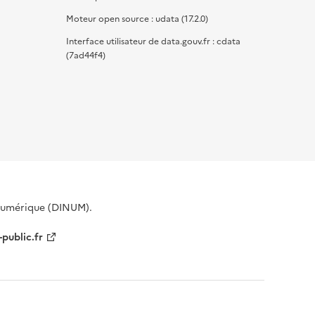
Moteur open source : udata (17.2.0)
Interface utilisateur de data.gouv.fr : cdata
(7ad44f4)
 Numérique (DINUM).
-public.fr