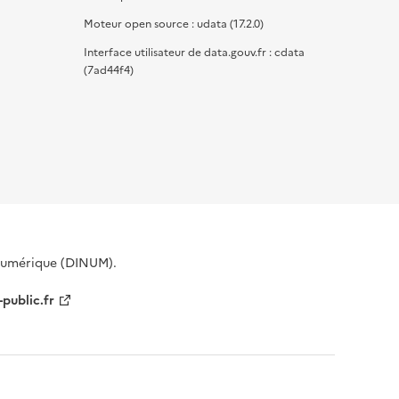
Moteur open source : udata (17.2.0)
Interface utilisateur de data.gouv.fr : cdata
(7ad44f4)
 Numérique (DINUM).
-public.fr