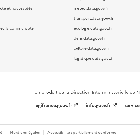
oute et nouveautés
meteo.data.gouv.fr
transport.data.gouv.fr
vec la communauté
ecologie.data.gouv.fr
defis.data.gouv.fr
culture.data.gouv.fr
logistique.data.gouv.fr
Un produit de la Direction Interministérielle du
legifrance.gouv.fr
info.gouv.fr
service
té
Mentions légales
Accessibilité : partiellement conforme