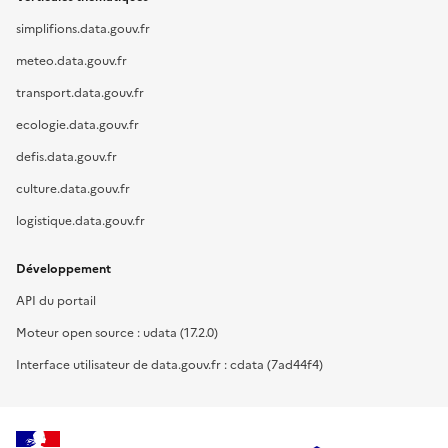
simplifions.data.gouv.fr
meteo.data.gouv.fr
transport.data.gouv.fr
ecologie.data.gouv.fr
defis.data.gouv.fr
culture.data.gouv.fr
logistique.data.gouv.fr
Développement
API du portail
Moteur open source : udata (17.2.0)
Interface utilisateur de data.gouv.fr : cdata (7ad44f4)