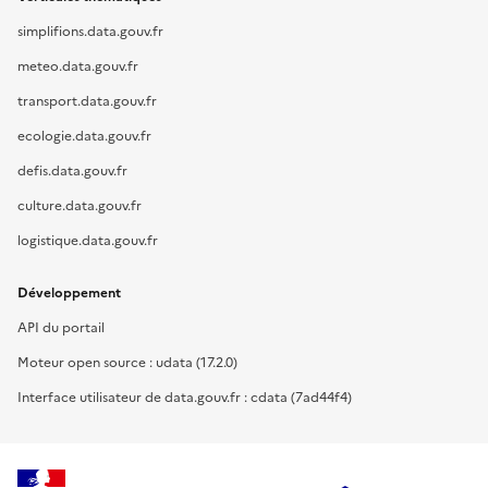
simplifions.data.gouv.fr
meteo.data.gouv.fr
transport.data.gouv.fr
ecologie.data.gouv.fr
defis.data.gouv.fr
culture.data.gouv.fr
logistique.data.gouv.fr
Développement
API du portail
Moteur open source : udata (17.2.0)
Interface utilisateur de data.gouv.fr : cdata (7ad44f4)