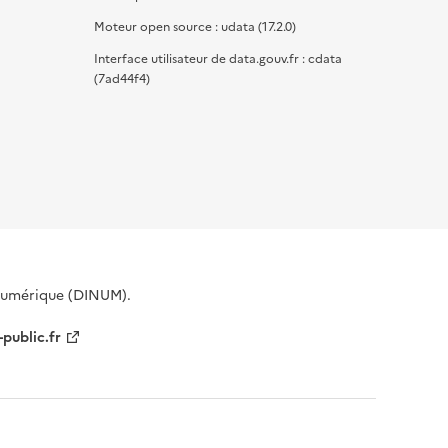
Moteur open source : udata (17.2.0)
Interface utilisateur de data.gouv.fr : cdata
(7ad44f4)
 Numérique (DINUM).
-public.fr