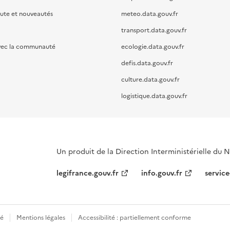
oute et nouveautés
meteo.data.gouv.fr
transport.data.gouv.fr
vec la communauté
ecologie.data.gouv.fr
defis.data.gouv.fr
culture.data.gouv.fr
logistique.data.gouv.fr
Un produit de la Direction Interministérielle du
legifrance.gouv.fr
info.gouv.fr
service
té
Mentions légales
Accessibilité : partiellement conforme