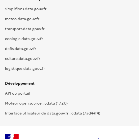
simplifions.data.gouv.fr
meteo.data.gouv.fr
transport.data.gouv.fr
ecologie.data.gouv.fr
defis.data.gouv.fr
culture.data.gouv.fr
logistique.data.gouv.fr
Développement
API du portail
Moteur open source : udata (17.2.0)
Interface utilisateur de data.gouv.fr : cdata (7ad44f4)