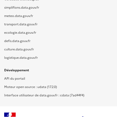
simplifions.data.gouv.fr
meteo.data.gouv.fr
transport.data.gouv.fr
ecologie.data.gouv.fr
defis.data.gouv.fr
culture.data.gouv.fr
logistique.data.gouv.fr
Développement
API du portail
Moteur open source : udata (17.2.0)
Interface utilisateur de data.gouv.fr : cdata (7ad44f4)