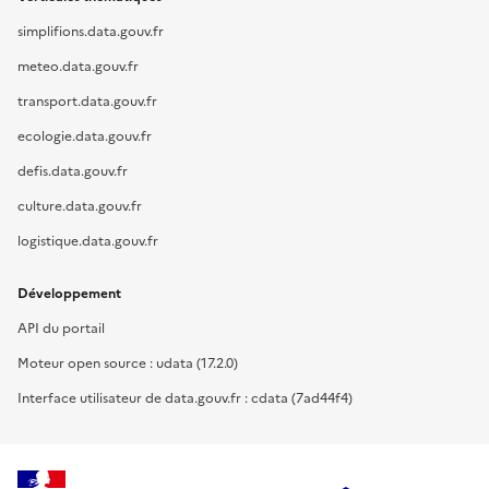
simplifions.data.gouv.fr
meteo.data.gouv.fr
transport.data.gouv.fr
ecologie.data.gouv.fr
defis.data.gouv.fr
culture.data.gouv.fr
logistique.data.gouv.fr
Développement
API du portail
Moteur open source : udata (17.2.0)
Interface utilisateur de data.gouv.fr : cdata (7ad44f4)