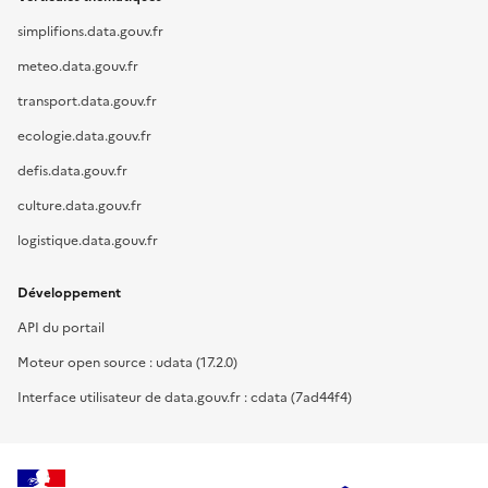
simplifions.data.gouv.fr
meteo.data.gouv.fr
transport.data.gouv.fr
ecologie.data.gouv.fr
defis.data.gouv.fr
culture.data.gouv.fr
logistique.data.gouv.fr
Développement
API du portail
Moteur open source : udata (17.2.0)
Interface utilisateur de data.gouv.fr : cdata (7ad44f4)