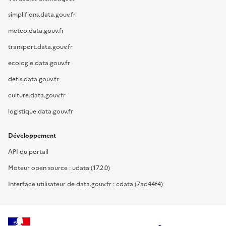
simplifions.data.gouv.fr
meteo.data.gouv.fr
transport.data.gouv.fr
ecologie.data.gouv.fr
defis.data.gouv.fr
culture.data.gouv.fr
logistique.data.gouv.fr
Développement
API du portail
Moteur open source : udata (17.2.0)
Interface utilisateur de data.gouv.fr : cdata (7ad44f4)