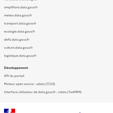
simplifions.data.gouv.fr
meteo.data.gouv.fr
transport.data.gouv.fr
ecologie.data.gouv.fr
defis.data.gouv.fr
culture.data.gouv.fr
logistique.data.gouv.fr
Développement
API du portail
Moteur open source : udata (17.2.0)
Interface utilisateur de data.gouv.fr : cdata (7ad44f4)