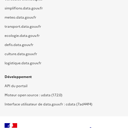
simplifions.data.gouv.fr
meteo.data.gouv.fr
transport.data.gouv.fr
ecologie.data.gouv.fr
defis.data.gouv.fr
culture.data.gouv.fr
logistique.data.gouv.fr
Développement
API du portail
Moteur open source : udata (17.2.0)
Interface utilisateur de data.gouv.fr : cdata (7ad44f4)