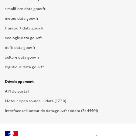
simplifions.data.gouv.fr
meteo.data.gouv.fr
transport.data.gouv.fr
ecologie.data.gouv.fr
defis.data.gouv.fr
culture.data.gouv.fr
logistique.data.gouv.fr
Développement
API du portail
Moteur open source : udata (17.2.0)
Interface utilisateur de data.gouv.fr : cdata (7ad44f4)