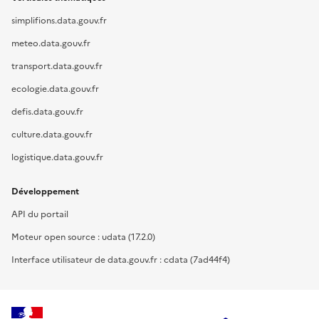
simplifions.data.gouv.fr
meteo.data.gouv.fr
transport.data.gouv.fr
ecologie.data.gouv.fr
defis.data.gouv.fr
culture.data.gouv.fr
logistique.data.gouv.fr
Développement
API du portail
Moteur open source : udata (17.2.0)
Interface utilisateur de data.gouv.fr : cdata (7ad44f4)