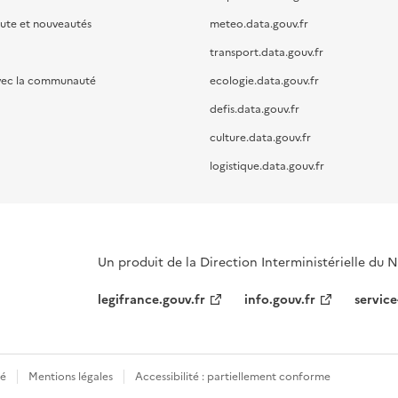
oute et nouveautés
meteo.data.gouv.fr
transport.data.gouv.fr
vec la communauté
ecologie.data.gouv.fr
defis.data.gouv.fr
culture.data.gouv.fr
logistique.data.gouv.fr
Un produit de la Direction Interministérielle du
legifrance.gouv.fr
info.gouv.fr
service
té
Mentions légales
Accessibilité : partiellement conforme