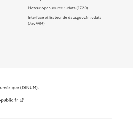
Moteur open source : udata (17.2.0)
Interface utilisateur de data.gouv.fr : cdata
(7ad44f4)
 Numérique (DINUM).
-public.fr