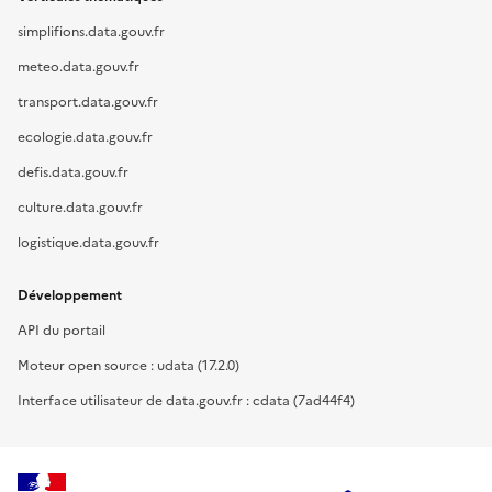
simplifions.data.gouv.fr
meteo.data.gouv.fr
transport.data.gouv.fr
ecologie.data.gouv.fr
defis.data.gouv.fr
culture.data.gouv.fr
logistique.data.gouv.fr
Développement
API du portail
Moteur open source : udata (17.2.0)
Interface utilisateur de data.gouv.fr : cdata (7ad44f4)