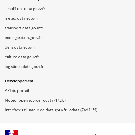
simplifions.data.gouv.fr
meteo.data.gouv.fr
transport.data.gouv.fr
ecologie.data.gouv.fr
defis.data.gouv.fr
culture.data.gouv.fr
logistique.data.gouv.fr
Développement
API du portail
Moteur open source : udata (17.2.0)
Interface utilisateur de data.gouv.fr : cdata (7ad44f4)