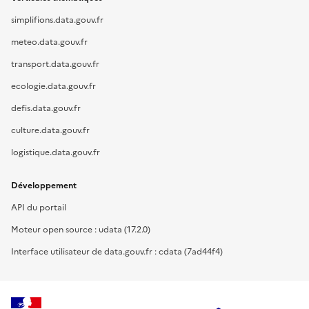
simplifions.data.gouv.fr
meteo.data.gouv.fr
transport.data.gouv.fr
ecologie.data.gouv.fr
defis.data.gouv.fr
culture.data.gouv.fr
logistique.data.gouv.fr
Développement
API du portail
Moteur open source : udata (17.2.0)
Interface utilisateur de data.gouv.fr : cdata (7ad44f4)