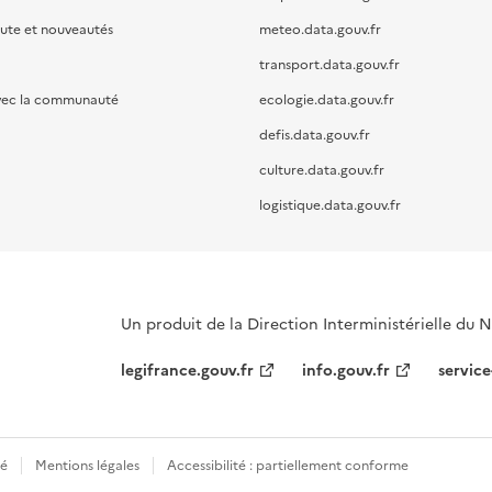
oute et nouveautés
meteo.data.gouv.fr
transport.data.gouv.fr
vec la communauté
ecologie.data.gouv.fr
defis.data.gouv.fr
culture.data.gouv.fr
logistique.data.gouv.fr
Un produit de la Direction Interministérielle du
legifrance.gouv.fr
info.gouv.fr
service
té
Mentions légales
Accessibilité : partiellement conforme