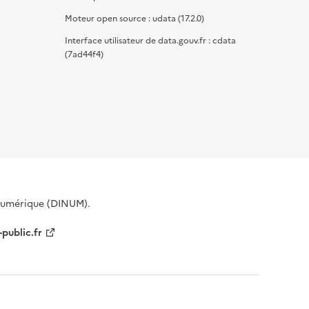
Moteur open source : udata (17.2.0)
Interface utilisateur de data.gouv.fr : cdata
(7ad44f4)
 Numérique (DINUM).
-public.fr