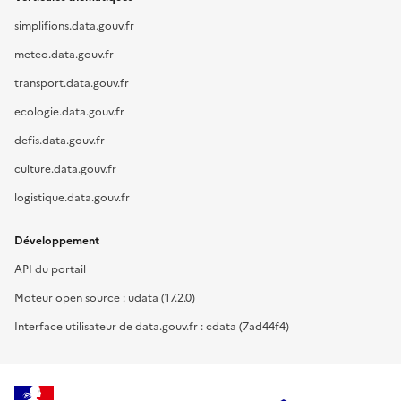
simplifions.data.gouv.fr
meteo.data.gouv.fr
transport.data.gouv.fr
ecologie.data.gouv.fr
defis.data.gouv.fr
culture.data.gouv.fr
logistique.data.gouv.fr
Développement
API du portail
Moteur open source : udata (17.2.0)
Interface utilisateur de data.gouv.fr : cdata (7ad44f4)