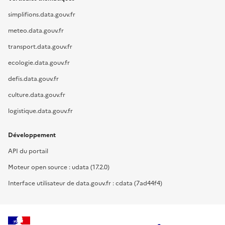
simplifions.data.gouv.fr
meteo.data.gouv.fr
transport.data.gouv.fr
ecologie.data.gouv.fr
defis.data.gouv.fr
culture.data.gouv.fr
logistique.data.gouv.fr
Développement
API du portail
Moteur open source : udata (17.2.0)
Interface utilisateur de data.gouv.fr : cdata (7ad44f4)