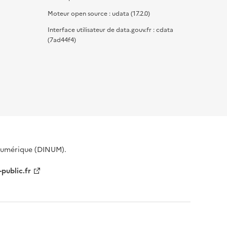
Moteur open source : udata (17.2.0)
Interface utilisateur de data.gouv.fr : cdata
(7ad44f4)
 Numérique (DINUM).
-public.fr