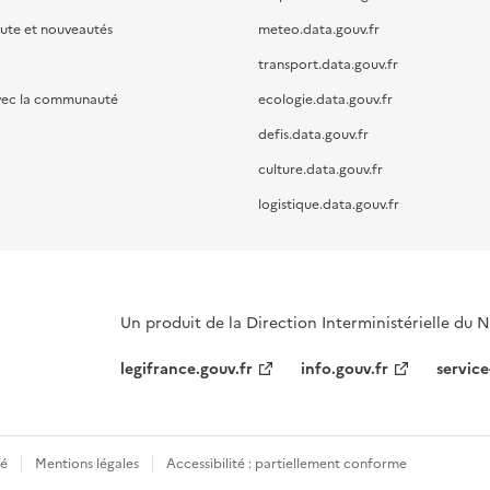
oute et nouveautés
meteo.data.gouv.fr
transport.data.gouv.fr
vec la communauté
ecologie.data.gouv.fr
defis.data.gouv.fr
culture.data.gouv.fr
logistique.data.gouv.fr
Un produit de la Direction Interministérielle du
legifrance.gouv.fr
info.gouv.fr
service
té
Mentions légales
Accessibilité : partiellement conforme