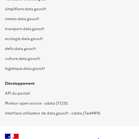
simplifions.data.gouv.fr
meteo.data.gouv.fr
transport.data.gouv.fr
ecologie.data.gouv.fr
defis.data.gouv.fr
culture.data.gouv.fr
logistique.data.gouv.fr
Développement
API du portail
Moteur open source : udata (17.2.0)
Interface utilisateur de data.gouv.fr : cdata (7ad44f4)