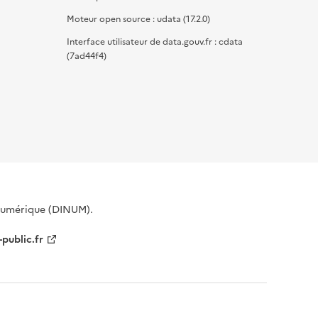
Moteur open source : udata (17.2.0)
Interface utilisateur de data.gouv.fr : cdata
(7ad44f4)
 Numérique (DINUM).
-public.fr