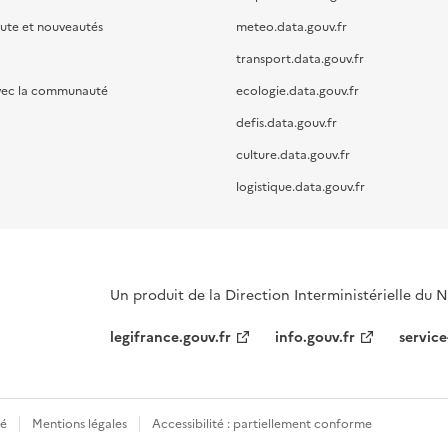
oute et nouveautés
meteo.data.gouv.fr
transport.data.gouv.fr
vec la communauté
ecologie.data.gouv.fr
defis.data.gouv.fr
culture.data.gouv.fr
logistique.data.gouv.fr
Un produit de la Direction Interministérielle du
legifrance.gouv.fr
info.gouv.fr
service
té
Mentions légales
Accessibilité : partiellement conforme