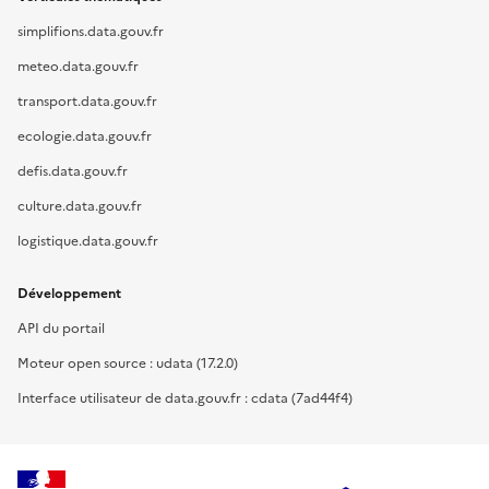
simplifions.data.gouv.fr
meteo.data.gouv.fr
transport.data.gouv.fr
ecologie.data.gouv.fr
defis.data.gouv.fr
culture.data.gouv.fr
logistique.data.gouv.fr
Développement
API du portail
Moteur open source : udata (17.2.0)
Interface utilisateur de data.gouv.fr : cdata (7ad44f4)