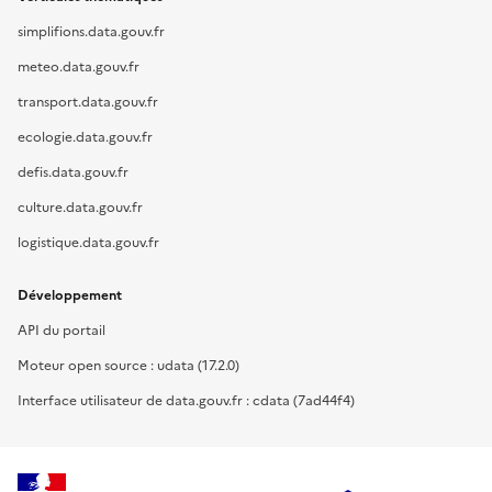
simplifions.data.gouv.fr
meteo.data.gouv.fr
transport.data.gouv.fr
ecologie.data.gouv.fr
defis.data.gouv.fr
culture.data.gouv.fr
logistique.data.gouv.fr
Développement
API du portail
Moteur open source : udata (17.2.0)
Interface utilisateur de data.gouv.fr : cdata (7ad44f4)