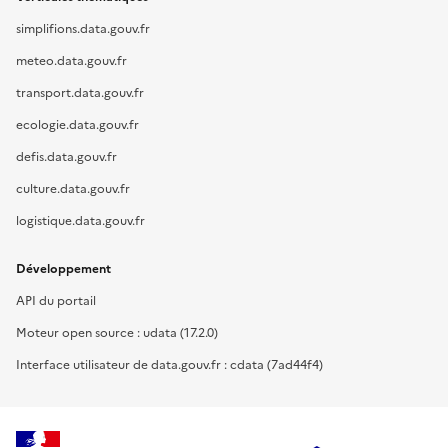
simplifions.data.gouv.fr
meteo.data.gouv.fr
transport.data.gouv.fr
ecologie.data.gouv.fr
defis.data.gouv.fr
culture.data.gouv.fr
logistique.data.gouv.fr
Développement
API du portail
Moteur open source : udata (17.2.0)
Interface utilisateur de data.gouv.fr : cdata (7ad44f4)