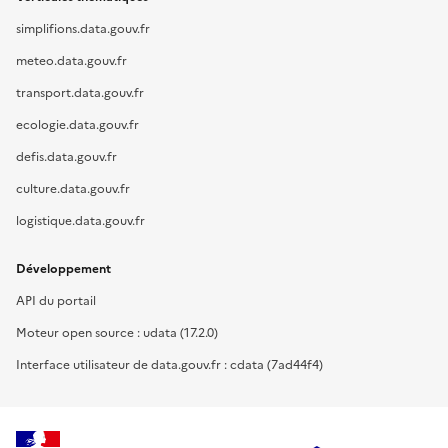
simplifions.data.gouv.fr
meteo.data.gouv.fr
transport.data.gouv.fr
ecologie.data.gouv.fr
defis.data.gouv.fr
culture.data.gouv.fr
logistique.data.gouv.fr
Développement
API du portail
Moteur open source : udata (17.2.0)
Interface utilisateur de data.gouv.fr : cdata (7ad44f4)