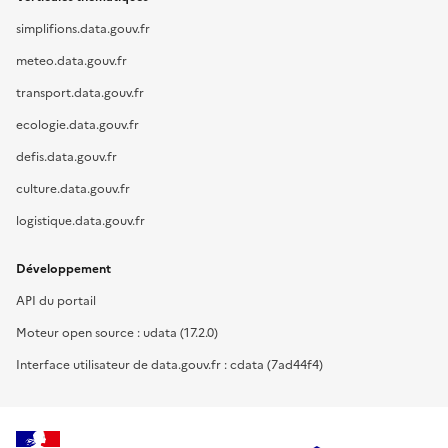
simplifions.data.gouv.fr
meteo.data.gouv.fr
transport.data.gouv.fr
ecologie.data.gouv.fr
defis.data.gouv.fr
culture.data.gouv.fr
logistique.data.gouv.fr
Développement
API du portail
Moteur open source : udata (17.2.0)
Interface utilisateur de data.gouv.fr : cdata (7ad44f4)