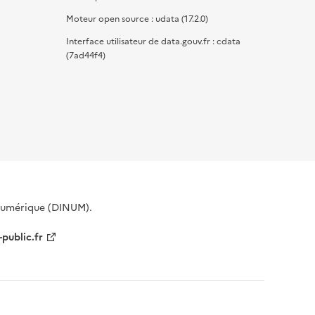
Moteur open source : udata (17.2.0)
Interface utilisateur de data.gouv.fr : cdata
(7ad44f4)
 Numérique (DINUM).
-public.fr