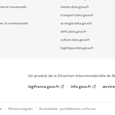
oute et nouveautés
meteo.data.gouv.fr
transport.data.gouv.fr
vec la communauté
ecologie.data.gouv.fr
defis.data.gouv.fr
culture.data.gouv.fr
logistique.data.gouv.fr
Un produit de la Direction Interministérielle du
legifrance.gouv.fr
info.gouv.fr
service
té
Mentions légales
Accessibilité : partiellement conforme