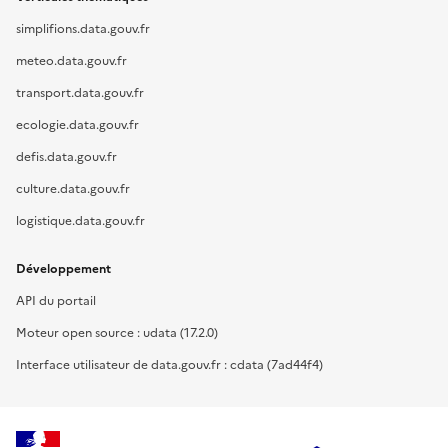
simplifions.data.gouv.fr
meteo.data.gouv.fr
transport.data.gouv.fr
ecologie.data.gouv.fr
defis.data.gouv.fr
culture.data.gouv.fr
logistique.data.gouv.fr
Développement
API du portail
Moteur open source : udata (17.2.0)
Interface utilisateur de data.gouv.fr : cdata (7ad44f4)