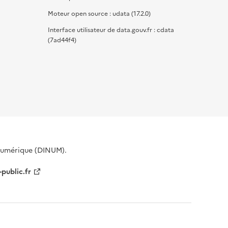
Moteur open source : udata (17.2.0)
Interface utilisateur de data.gouv.fr : cdata
(7ad44f4)
 Numérique (DINUM).
-public.fr