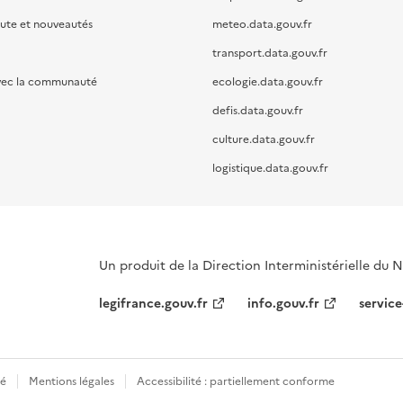
oute et nouveautés
meteo.data.gouv.fr
transport.data.gouv.fr
vec la communauté
ecologie.data.gouv.fr
defis.data.gouv.fr
culture.data.gouv.fr
logistique.data.gouv.fr
Un produit de la Direction Interministérielle du
legifrance.gouv.fr
info.gouv.fr
service
té
Mentions légales
Accessibilité : partiellement conforme