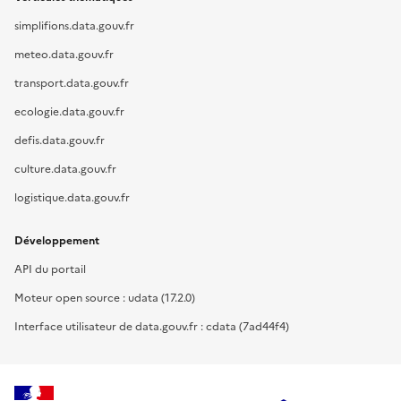
simplifions.data.gouv.fr
meteo.data.gouv.fr
transport.data.gouv.fr
ecologie.data.gouv.fr
defis.data.gouv.fr
culture.data.gouv.fr
logistique.data.gouv.fr
Développement
API du portail
Moteur open source : udata (17.2.0)
Interface utilisateur de data.gouv.fr : cdata (7ad44f4)