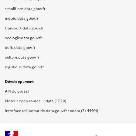
simplifions.data.gouv.fr
meteo.data.gouv.fr
transport.data.gouv.fr
ecologie.data.gouv.fr
defis.data.gouv.fr
culture.data.gouv.fr
logistique.data.gouv.fr
Développement
API du portail
Moteur open source : udata (17.2.0)
Interface utilisateur de data.gouv.fr : cdata (7ad44f4)