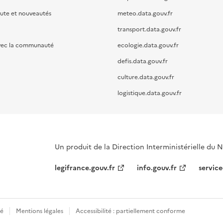
oute et nouveautés
meteo.data.gouv.fr
transport.data.gouv.fr
vec la communauté
ecologie.data.gouv.fr
defis.data.gouv.fr
culture.data.gouv.fr
logistique.data.gouv.fr
Un produit de la Direction Interministérielle du
legifrance.gouv.fr
info.gouv.fr
service
té
Mentions légales
Accessibilité : partiellement conforme