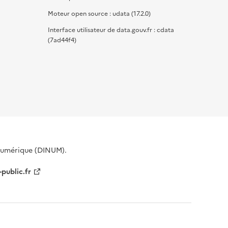
Moteur open source : udata (17.2.0)
Interface utilisateur de data.gouv.fr : cdata
(7ad44f4)
 Numérique (DINUM).
-public.fr