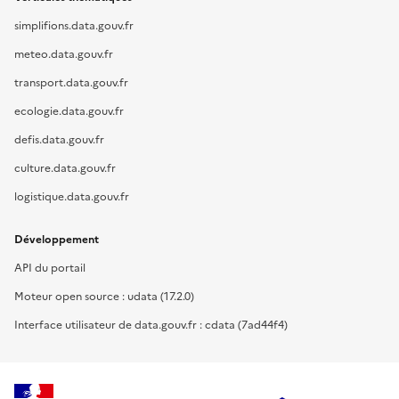
simplifions.data.gouv.fr
meteo.data.gouv.fr
transport.data.gouv.fr
ecologie.data.gouv.fr
defis.data.gouv.fr
culture.data.gouv.fr
logistique.data.gouv.fr
Développement
API du portail
Moteur open source : udata (17.2.0)
Interface utilisateur de data.gouv.fr : cdata (7ad44f4)